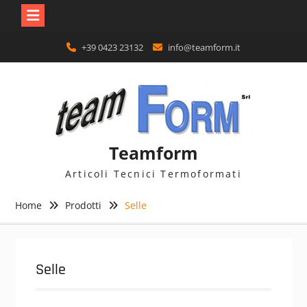
Skip
+39 0423 23132
info@teamform.it
to
content
Teamform
Articoli Tecnici Termoformati
Home
Prodotti
Selle
Selle